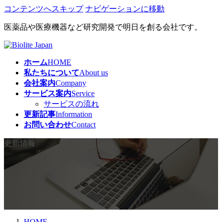
コンテンツへスキップ
ナビゲーションに移動
医薬品や医療機器など研究開発で明日を創る会社です。
ホーム
HOME
私たちについて
About us
会社案内
Company
サービス案内
Service
サービスの流れ
更新記事
Information
お問い合わせ
Contact
更新情報
HOME